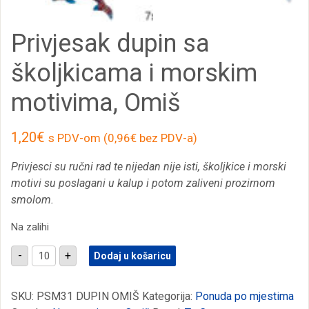
Privjesak dupin sa
školjkicama i morskim
motivima, Omiš
1,20
€
s PDV-om (
0,96
€
bez PDV-a)
Privjesci su ručni rad te nijedan nije isti, školjkice i morski
motivi su poslagani u kalup i potom zaliveni prozirnom
smolom.
Na zalihi
Privjesak
-
+
Dodaj u košaricu
dupin
sa
školjkicama
i
SKU:
PSM31 DUPIN OMIŠ
Kategorija:
Ponuda po mjestima
morskim