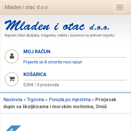
Mladen i otac d.o.o.
Navig
Najveći izbor školjaka, magneta, nakita i suvenira na jednom mjestu.
MOJ RAČUN
Prijavite se ili otvorite novi račun
KOŠARICA
0,00€
/
0 proizvoda
Naslovna
»
Trgovina
»
Ponuda po mjestima
»
Privjesak
dupin sa školjkicama i morskim motivima, Omiš