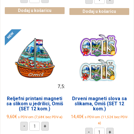
srca
dvoslojni
s
magneti
lavandom
Dodaj u košaricu
s
Dodaj u košaricu
i
folijskim
reljefnom
efektom,
slikom,
Omiš
Omiš
(SET
(SET
24
12
kom.)
kom.)
količina
količina
Reljefni printani magneti
Drveni magneti slova sa
sa slikom u jedrilici, Omiš
slikama, Omiš (SET 12
(SET 12 kom.)
kom.)
9,60
€
14,40
€
s PDV-om (
7,68
€
bez PDV-a)
s PDV-om (
11,52
€
bez PDV-
Reljefni
a)
-
+
printani
Drveni
-
+
magneti