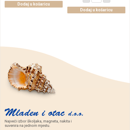
magneti
sa
Dodaj u košaricu
slova
slikom
sa
Dodaj u košaricu
u
slikama,
jedrilici,
Omiš
Omiš
(SET
(SET
12
12
kom.)
kom.)
količina
količina
Najveći izbor školjaka, magneta, nakita i
suvenira na jednom mjestu.