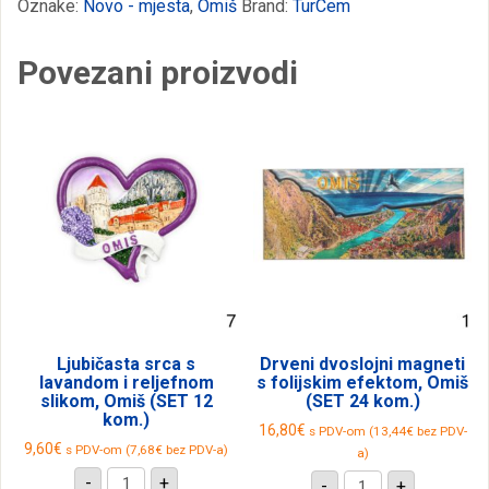
Oznake:
Novo - mjesta
,
Omiš
Brand:
TurCem
motivima,
Omiš
količina
Povezani proizvodi
Ljubičasta srca s
Drveni dvoslojni magneti
lavandom i reljefnom
s folijskim efektom, Omiš
slikom, Omiš (SET 12
(SET 24 kom.)
kom.)
16,80
€
s PDV-om (
13,44
€
bez PDV-
9,60
€
s PDV-om (
7,68
€
bez PDV-a)
a)
Ljubičasta
Drveni
-
+
-
+