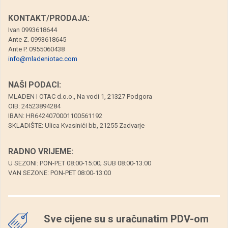
KONTAKT/PRODAJA:
Ivan 0993618644
Ante Z. 0993618645
Ante P. 0955060438
info@mladeniotac.com
NAŠI PODACI:
MLADEN I OTAC d.o.o., Na vodi 1, 21327 Podgora
OIB: 24523894284
IBAN: HR6424070001100561192
SKLADIŠTE: Ulica Kvasinići bb, 21255 Zadvarje
RADNO VRIJEME:
U SEZONI: PON-PET 08:00-15:00; SUB 08:00-13:00
VAN SEZONE: PON-PET 08:00-13:00
Sve cijene su s uračunatim PDV-om