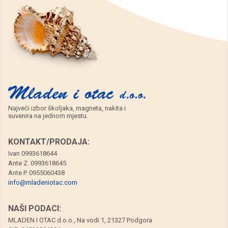
Najveći izbor školjaka, magneta, nakita i
suvenira na jednom mjestu.
KONTAKT/PRODAJA:
Ivan 0993618644
Ante Z. 0993618645
Ante P. 0955060438
info@mladeniotac.com
NAŠI PODACI:
MLADEN I OTAC d.o.o., Na vodi 1, 21327 Podgora