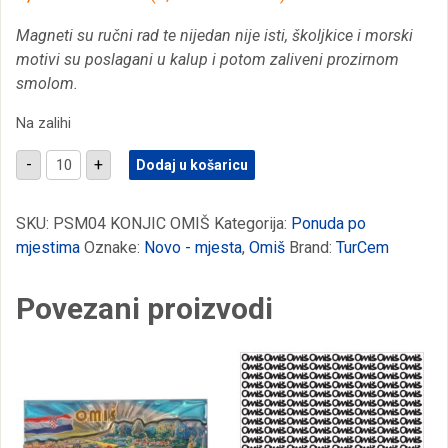
Magneti su ručni rad te nijedan nije isti, školjkice i morski
motivi su poslagani u kalup i potom zaliveni prozirnom
smolom.
Na zalihi
Magnet
-
+
Dodaj u košaricu
morski
konjic
sa
školjkicama
SKU:
PSM04 KONJIC OMIŠ
Kategorija:
Ponuda po
i
mjestima
Oznake:
Novo - mjesta
,
Omiš
Brand:
TurCem
morskim
motivima,
Omiš
Povezani proizvodi
količina