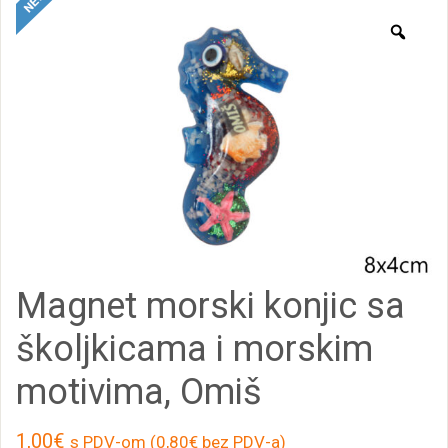
Zoo
Magnet morski konjic sa
školjkicama i morskim
motivima, Omiš
1,00
€
s PDV-om (
0,80
€
bez PDV-a)