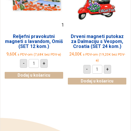
stranici
proizvoda
Reljefni pravokutni
Drveni magneti putokaz
magneti s lavandom, Omiš
za Dalmaciju s Vespom,
(SET 12 kom.)
Croatia (SET 24 kom.)
9,60
€
24,00
€
s PDV-om (
7,68
€
bez PDV-a)
s PDV-om (
19,20
€
bez PDV-
Reljefni
a)
-
+
pravokutni
Drveni
-
+
magneti
magneti
s
Dodaj u košaricu
putokaz
lavandom,
za
Dodaj u košaricu
Omiš
Dalmaciju
(SET
s
12
Vespom,
kom.)
Croatia
količina
(SET
24
kom.)
količina