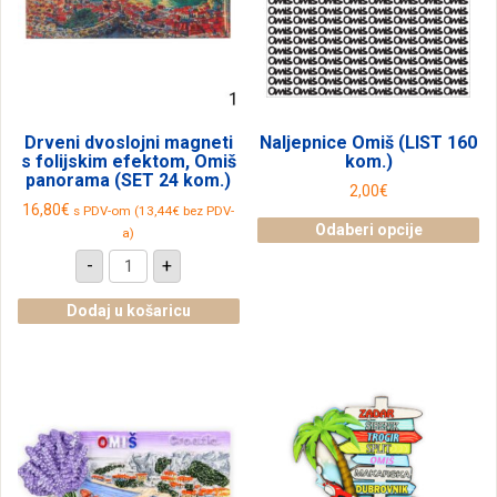
Drveni dvoslojni magneti
Naljepnice Omiš (LIST 160
s folijskim efektom, Omiš
kom.)
panorama (SET 24 kom.)
2,00
€
16,80
€
s PDV-om (
13,44
€
bez PDV-
Odaberi opcije
a)
Ovaj
Drveni
-
+
dvoslojni
proizvod
magneti
ima
s
Dodaj u košaricu
folijskim
više
efektom,
varijanti.
Omiš
panorama
Opcije
(SET
se
24
kom.)
mogu
količina
odabrati
na