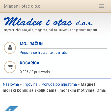
Mladen i otac d.o.o.
Navig
Najveći izbor školjaka, magneta, nakita i suvenira na jednom mjestu.
MOJ RAČUN
Prijavite se ili otvorite novi račun
KOŠARICA
0,00€
/
0 proizvoda
Naslovna
»
Trgovina
»
Ponuda po mjestima
»
Magnet
morski konjic sa školjkicama i morskim motivima, Omiš