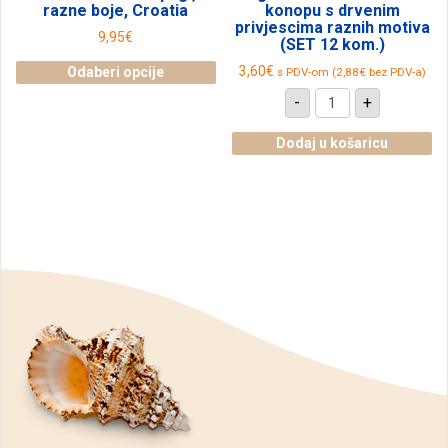
razne boje, Croatia
konopu s drvenim
privjescima raznih motiva
9,95
€
(SET 12 kom.)
3,60
€
Odaberi opcije
s PDV-om (
2,88
€
bez PDV-a)
Ogrlice
Ovaj
-
+
na
proizvod
dvostrukom
konopu
ima
Dodaj u košaricu
s
više
drvenim
privjescima
varijanti.
raznih
Opcije
motiva
(SET
se
12
mogu
kom.)
količina
odabrati
na
stranici
proizvoda