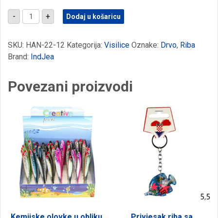
Drvena
-
+
Dodaj u košaricu
visilica
koja
proizvodi
zvuk,
SKU:
HAN-22-12
Kategorija:
Visilice
Oznake:
Drvo
,
Riba
riba
Brand:
IndJea
količina
Povezani proizvodi
Kemijske olovke u obliku
Privjesak riba sa