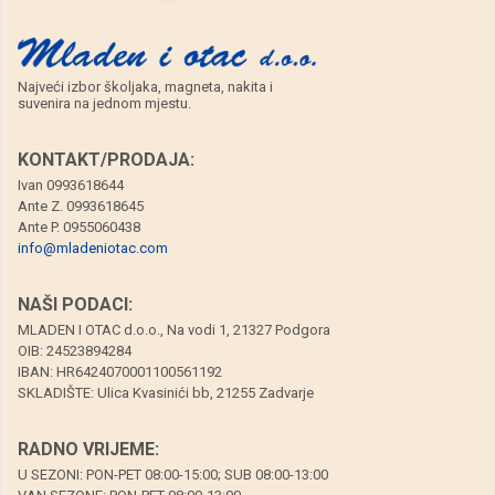
Najveći izbor školjaka, magneta, nakita i
suvenira na jednom mjestu.
KONTAKT/PRODAJA:
Ivan 0993618644
Ante Z. 0993618645
Ante P. 0955060438
info@mladeniotac.com
NAŠI PODACI:
MLADEN I OTAC d.o.o., Na vodi 1, 21327 Podgora
OIB: 24523894284
IBAN: HR6424070001100561192
SKLADIŠTE: Ulica Kvasinići bb, 21255 Zadvarje
RADNO VRIJEME:
U SEZONI: PON-PET 08:00-15:00; SUB 08:00-13:00