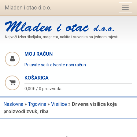
Mladen i otac d.o.o.
Navig
Najveći izbor školjaka, magneta, nakita i suvenira na jednom mjestu.
MOJ RAČUN
Prijavite se ili otvorite novi račun
KOŠARICA
0,00€
/
0 proizvoda
Naslovna
»
Trgovina
»
Visilice
»
Drvena visilica koja
proizvodi zvuk, riba