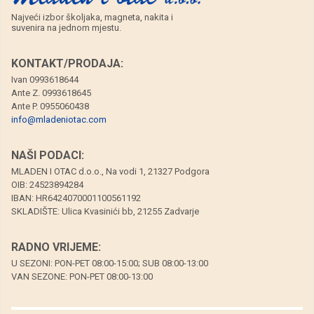
Najveći izbor školjaka, magneta, nakita i
suvenira na jednom mjestu.
KONTAKT/PRODAJA:
Ivan 0993618644
Ante Z. 0993618645
Ante P. 0955060438
info@mladeniotac.com
NAŠI PODACI:
MLADEN I OTAC d.o.o., Na vodi 1, 21327 Podgora
OIB: 24523894284
IBAN: HR6424070001100561192
SKLADIŠTE: Ulica Kvasinići bb, 21255 Zadvarje
RADNO VRIJEME:
U SEZONI: PON-PET 08:00-15:00; SUB 08:00-13:00
VAN SEZONE: PON-PET 08:00-13:00