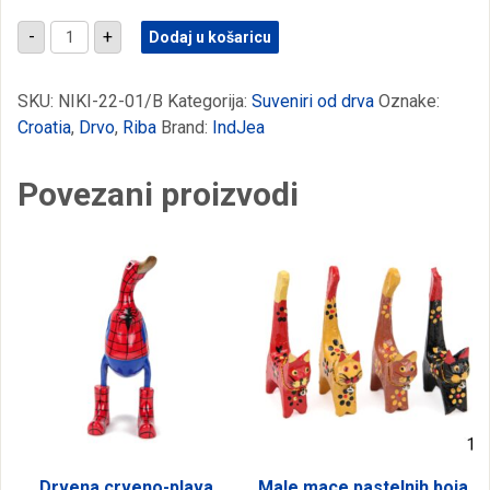
Plavo-
-
+
Dodaj u košaricu
bijela
drvena
riba
na
SKU:
NIKI-22-01/B
Kategorija:
Suveniri od drva
Oznake:
postolju,
Croatia
,
Drvo
,
Riba
Brand:
IndJea
Croatia
količina
Povezani proizvodi
Drvena crveno-plava
Male mace pastelnih boja