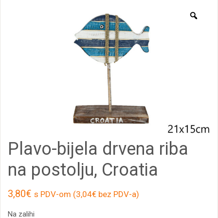
Zoo
Plavo-bijela drvena riba
na postolju, Croatia
3,80
€
s PDV-om (
3,04
€
bez PDV-a)
Na zalihi