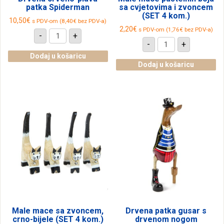
patka Spiderman
sa cvjetovima i zvoncem
(SET 4 kom.)
10,50
€
s PDV-om (
8,40
€
bez PDV-a)
2,20
€
s PDV-om (
1,76
€
bez PDV-a)
Drvena
-
+
crveno-
Male
-
+
plava
mace
patka
pastelnih
Dodaj u košaricu
Spiderman
boja
Dodaj u košaricu
količina
sa
cvjetovima
i
zvoncem
(SET
4
kom.)
količina
Male mace sa zvoncem,
Drvena patka gusar s
crno-bijele (SET 4 kom.)
drvenom nogom