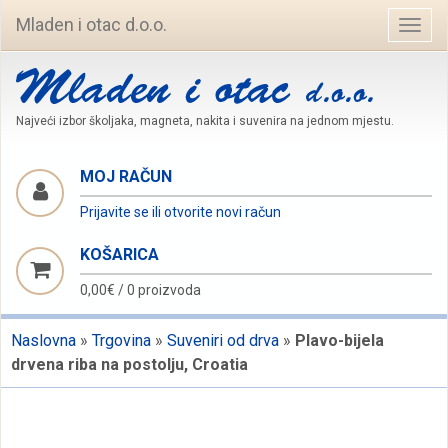
Mladen i otac d.o.o.
Navig
Najveći izbor školjaka, magneta, nakita i suvenira na jednom mjestu.
MOJ RAČUN
Prijavite se ili otvorite novi račun
KOŠARICA
0,00€
/
0 proizvoda
Naslovna
»
Trgovina
»
Suveniri od drva
»
Plavo-bijela
drvena riba na postolju, Croatia