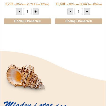
2,20
€
10,50
€
s PDV-om (
1,76
€
bez PDV-a)
s PDV-om (
8,40
€
bez PDV-a)
Male
Drvena
-
+
-
+
mace
patka
sa
gusar
zvoncem,
s
Dodaj u košaricu
Dodaj u košaricu
crno-
drvenom
bijele
nogom
(SET
količina
4
kom.)
količina