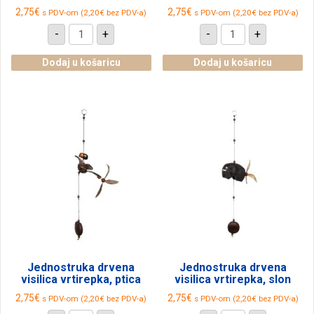
2,75
€
2,75
€
s PDV-om (
2,20
€
bez PDV-a)
s PDV-om (
2,20
€
bez PDV-a)
Jednostruka
Jednostruka
-
+
-
+
drvena
drvena
visilica
visilica
vrtirepka,
vrtirepka,
Dodaj u košaricu
Dodaj u košaricu
leptir
muha
količina
količina
Jednostruka drvena
Jednostruka drvena
visilica vrtirepka, ptica
visilica vrtirepka, slon
2,75
€
2,75
€
s PDV-om (
2,20
€
bez PDV-a)
s PDV-om (
2,20
€
bez PDV-a)