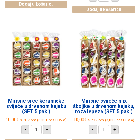
puževi
keramičke
Dodaj u košaricu
u
svijeće
Dodaj u košaricu
drvenom
u
kajaku
drvenom
(SET
kajaku
5
(SET
pak.)
5
količina
pak.)
količina
Mirisne srce keramičke
Mirisne svijeće mix
svijeće u drvenom kajaku
školjke u drvenom kajaku,
(SET 5 pak.)
roza lepeza (SET 5 pak.)
10,00
€
10,00
€
s PDV-om (
8,00
€
bez PDV-a)
s PDV-om (
8,00
€
bez PDV-a)
Mirisne
Mirisne
-
+
-
+
srce
svijeće
keramičke
mix