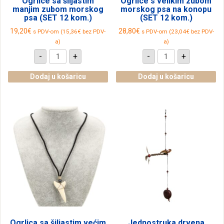
Ogrlice sa šiljastim
Ogrlice s velikim zubom
manjim zubom morskog
morskog psa na konopu
psa (SET 12 kom.)
(SET 12 kom.)
19,20
€
28,80
€
s PDV-om (
15,36
€
bez PDV-
s PDV-om (
23,04
€
bez PDV-
a)
a)
Ogrlice
Ogrlice
-
+
-
+
sa
s
šiljastim
velikim
manjim
zubom
Dodaj u košaricu
Dodaj u košaricu
zubom
morskog
morskog
psa
psa
na
(SET
konopu
12
(SET
kom.)
12
količina
kom.)
količina
Ogrlica sa šiljastim većim
Jednostruka drvena