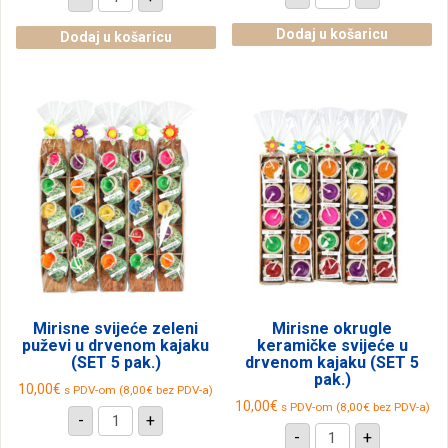
svijeće
zubi
Murex
morskog
školjkice
Dodaj u košaricu
psa
Dodaj u košaricu
u
sa
drvenom
žicom
kajaku
(SET
(SET
100
5
kom.)
pak.)
količina
količina
Mirisne svijeće zeleni
Mirisne okrugle
puževi u drvenom kajaku
keramičke svijeće u
(SET 5 pak.)
drvenom kajaku (SET 5
pak.)
10,00
€
s PDV-om (
8,00
€
bez PDV-a)
10,00
€
s PDV-om (
8,00
€
bez PDV-a)
Mirisne
-
+
svijeće
Mirisne
-
+
zeleni
okrugle