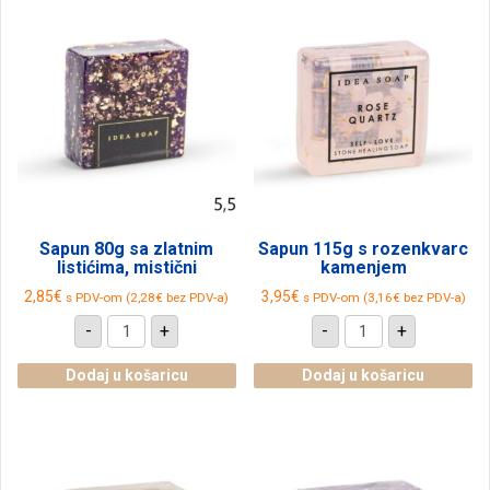
Sapun 80g sa zlatnim
Sapun 115g s rozenkvarc
listićima, mistični
kamenjem
2,85
€
3,95
€
s PDV-om (
2,28
€
bez PDV-a)
s PDV-om (
3,16
€
bez PDV-a)
Sapun
Sapun
-
+
-
+
80g
115g
sa
s
zlatnim
rozenkvarc
Dodaj u košaricu
Dodaj u košaricu
listićima,
kamenjem
mistični
količina
količina