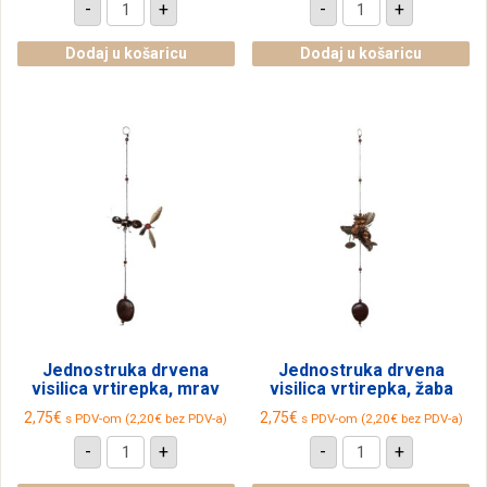
Jednostruka
Jednostruka
-
+
-
+
drvena
drvena
visilica
visilica
vrtirepka,
vrtirepka,
Dodaj u košaricu
Dodaj u košaricu
ptica
slon
količina
količina
Jednostruka drvena
Jednostruka drvena
visilica vrtirepka, mrav
visilica vrtirepka, žaba
2,75
€
2,75
€
s PDV-om (
2,20
€
bez PDV-a)
s PDV-om (
2,20
€
bez PDV-a)
Jednostruka
Jednostruka
-
+
-
+
drvena
drvena
visilica
visilica