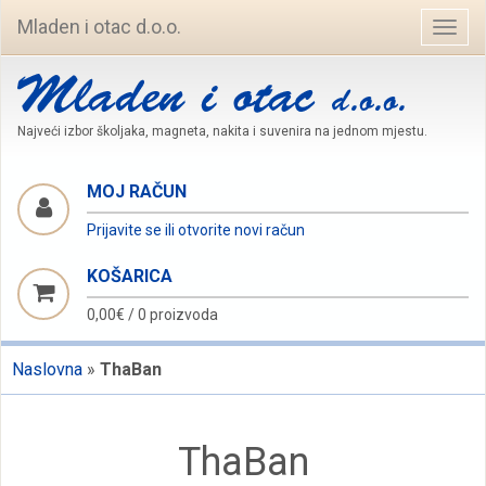
Mladen i otac d.o.o.
Navig
Najveći izbor školjaka, magneta, nakita i suvenira na jednom mjestu.
MOJ RAČUN
Prijavite se ili otvorite novi račun
KOŠARICA
0,00€
/
0 proizvoda
Naslovna
»
ThaBan
ThaBan