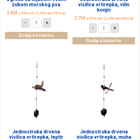
zubom morskog psa
visilica vrtirepka, vilin
konjic
2,40
€
s PDV-om (
1,92
€
bez PDV-a)
2,75
€
s PDV-om (
2,20
€
bez PDV-a)
Ogrlica
-
+
sa
Jednostruka
-
+
šiljastim
drvena
većim
visilica
Dodaj u košaricu
zubom
vrtirepka,
Dodaj u košaricu
morskog
vilin
psa
konjic
količina
količina
Jednostruka drvena
Jednostruka drvena
visilica vrtirepka, leptir
visilica vrtirepka, muha