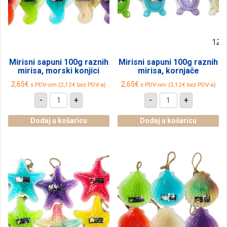
Mirisni sapuni 100g raznih
Mirisni sapuni 100g raznih
mirisa, morski konjici
mirisa, kornjače
2,65
€
2,65
€
s PDV-om (
2,12
€
bez PDV-a)
s PDV-om (
2,12
€
bez PDV-a)
Mirisni
Mirisni
-
+
-
+
sapuni
sapuni
100g
100g
raznih
raznih
Dodaj u košaricu
Dodaj u košaricu
mirisa,
mirisa,
morski
kornjače
konjici
količina
količina