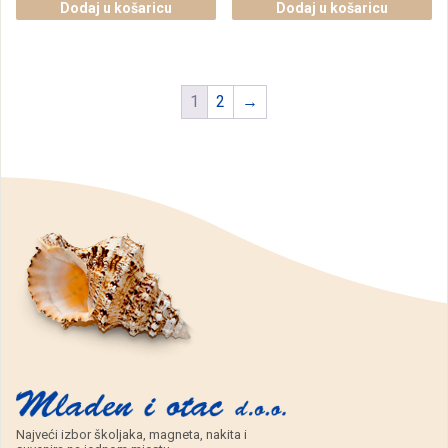
vrtirepka,
vrtirepka,
Dodaj u košaricu
Dodaj u košaricu
mrav
žaba
količina
količina
1
2
→
Najveći izbor školjaka, magneta, nakita i