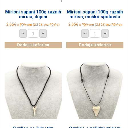
Mirisni sapuni 100g raznih
Mirisni sapuni 100g raznih
mirisa, dupini
mirisa, muško spolovilo
2,65
€
2,65
€
s PDV-om (
2,12
€
bez PDV-a)
s PDV-om (
2,12
€
bez PDV-a)
Mirisni
Mirisni
-
+
-
+
sapuni
sapuni
100g
100g
raznih
raznih
Dodaj u košaricu
Dodaj u košaricu
mirisa,
mirisa,
dupini
muško
količina
spolovilo
količina