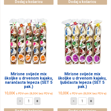
svijeće
školjke
Dodaj u košaricu
Dodaj u košaricu
u
u
drvenom
drvenom
kajaku
kajaku,
(SET
roza
5
lepeza
pak.)
(SET
količina
5
pak.)
količina
Mirisne svijeće mix
Mirisne svijeće mix
školjke u drvenom kajaku,
školjke u drvenom kajaku,
narančasta lepeza (SET 5
ljubičasta lepeza (SET 5
pak.)
pak.)
10,00
€
10,00
€
s PDV-om (
8,00
€
bez PDV-a)
s PDV-om (
8,00
€
bez PDV-a)
Mirisne
Mirisne
-
+
-
+
svijeće
svijeće
mix
mix
školjke
školjke