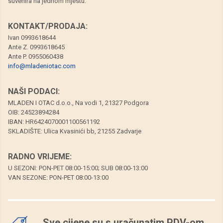
suvenira na jednom mjestu.
KONTAKT/PRODAJA:
Ivan 0993618644
Ante Z. 0993618645
Ante P. 0955060438
info@mladeniotac.com
NAŠI PODACI:
MLADEN I OTAC d.o.o., Na vodi 1, 21327 Podgora
OIB: 24523894284
IBAN: HR6424070001100561192
SKLADIŠTE: Ulica Kvasinići bb, 21255 Zadvarje
RADNO VRIJEME:
U SEZONI: PON-PET 08:00-15:00; SUB 08:00-13:00
VAN SEZONE: PON-PET 08:00-13:00
Sve cijene su s uračunatim PDV-om