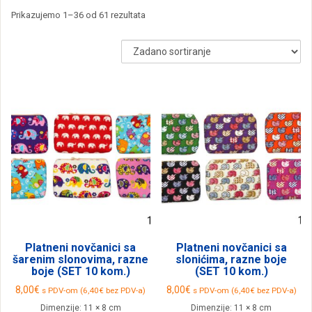
Prikazujemo 1–36 od 61 rezultata
Platneni novčanici sa
Platneni novčanici sa
šarenim slonovima, razne
slonićima, razne boje
boje (SET 10 kom.)
(SET 10 kom.)
8,00
€
8,00
€
s PDV-om (
6,40
€
bez PDV-a)
s PDV-om (
6,40
€
bez PDV-a)
Dimenzije:
11 × 8 cm
Dimenzije:
11 × 8 cm