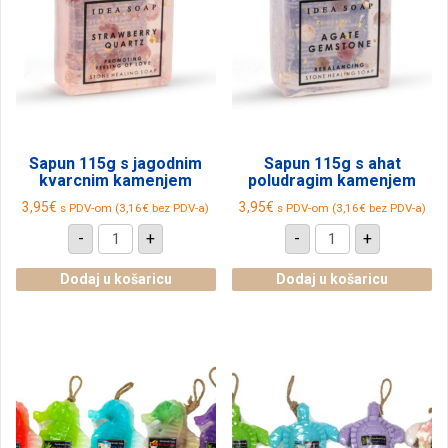
Sapun 115g s jagodnim
Sapun 115g s ahat
kvarcnim kamenjem
poludragim kamenjem
3,95
€
3,95
€
s PDV-om (
3,16
€
bez PDV-a)
s PDV-om (
3,16
€
bez PDV-a)
Sapun
Sapun
-
+
-
+
115g
115g
s
s
jagodnim
ahat
Dodaj u košaricu
Dodaj u košaricu
kvarcnim
poludragim
kamenjem
kamenjem
količina
količina