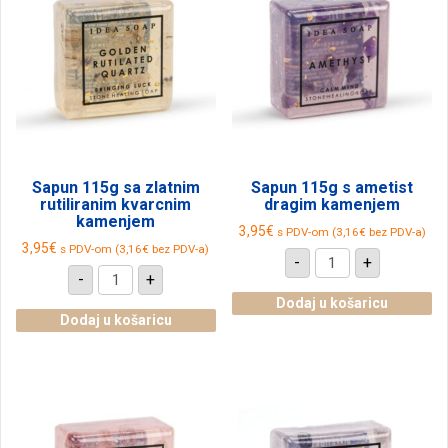
Sapun 115g sa zlatnim
Sapun 115g s ametist
rutiliranim kvarcnim
dragim kamenjem
kamenjem
3,95
€
s PDV-om (
3,16
€
bez PDV-a)
3,95
€
s PDV-om (
3,16
€
bez PDV-a)
Sapun
-
+
115g
Sapun
-
+
s
115g
ametist
sa
Dodaj u košaricu
dragim
zlatnim
Dodaj u košaricu
kamenjem
rutiliranim
količina
kvarcnim
kamenjem
količina