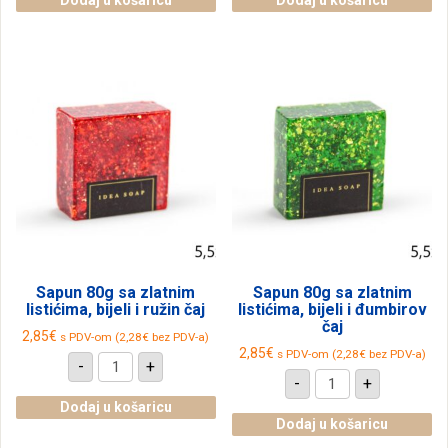
Dodaj u košaricu
Dodaj u košaricu
u
u
drvenom
drvenom
kajaku,
kajaku,
narančasta
ljubičasta
lepeza
lepeza
(SET
(SET
5
5
pak.)
pak.)
količina
količina
Sapun 80g sa zlatnim
Sapun 80g sa zlatnim
listićima, bijeli i ružin čaj
listićima, bijeli i đumbirov
čaj
2,85
€
s PDV-om (
2,28
€
bez PDV-a)
2,85
€
s PDV-om (
2,28
€
bez PDV-a)
Sapun
-
+
80g
Sapun
-
+
sa
80g
zlatnim
sa
Dodaj u košaricu
listićima,
zlatnim
Dodaj u košaricu
bijeli
listićima,