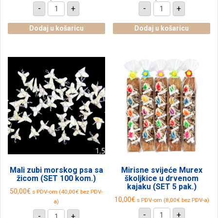
Platneni
Platneni
-
+
-
+
novčanici
novčanici
sa
sa
šarenim
slonićima,
Dodaj u košaricu
Dodaj u košaricu
slonovima,
razne
razne
boje
boje
(SET
(SET
10
10
kom.)
kom.)
količina
količina
Mali zubi morskog psa sa
Mirisne svijeće Murex
žicom (SET 100 kom.)
školjkice u drvenom
kajaku (SET 5 pak.)
50,00
€
s PDV-om (
40,00
€
bez PDV-
10,00
€
s PDV-om (
8,00
€
bez PDV-a)
a)
Mirisne
Mali
-
+
-
+