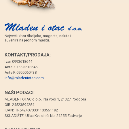
Najveći izbor školjaka, magneta, nakita i
suvenira na jednom mjestu.
KONTAKT/PRODAJA:
Ivan 0993618644
Ante Z. 0993618645
Ante P. 0955060438
info@mladeniotac.com
NAŠI PODACI:
MLADEN I OTAC d.o.o., Na vodi 1, 21327 Podgora
OIB: 24523894284
IBAN: HR6424070001100561192
SKLADIŠTE: Ulica Kvasinići bb, 21255 Zadvarje