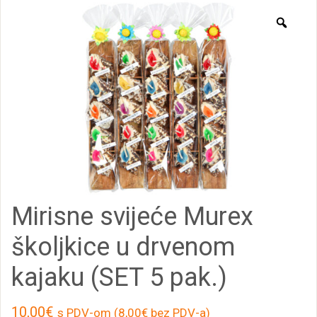
Zoo
Mirisne svijeće Murex
školjkice u drvenom
kajaku (SET 5 pak.)
10,00
€
s PDV-om (
8,00
€
bez PDV-a)