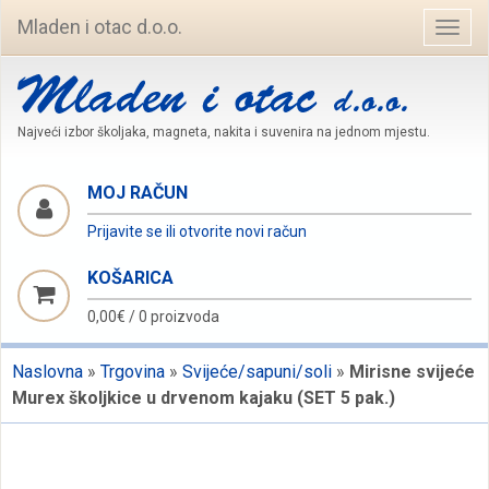
Mladen i otac d.o.o.
Navig
Najveći izbor školjaka, magneta, nakita i suvenira na jednom mjestu.
MOJ RAČUN
Prijavite se ili otvorite novi račun
KOŠARICA
0,00€
/
0 proizvoda
Naslovna
»
Trgovina
»
Svijeće/sapuni/soli
»
Mirisne svijeće
Murex školjkice u drvenom kajaku (SET 5 pak.)