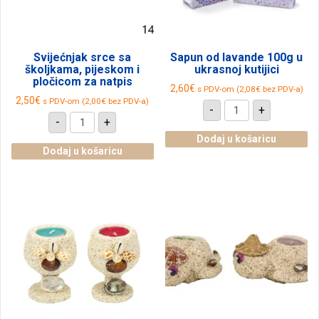
Svijećnjak srce sa
Sapun od lavande 100g u
školjkama, pijeskom i
ukrasnoj kutijici
pločicom za natpis
2,60
€
s PDV-om (
2,08
€
bez PDV-a)
2,50
€
s PDV-om (
2,00
€
bez PDV-a)
Sapun
-
+
od
Svijećnjak
-
+
lavande
srce
100g
sa
Dodaj u košaricu
u
školjkama,
Dodaj u košaricu
ukrasnoj
pijeskom
kutijici
i
količina
pločicom
za
natpis
količina