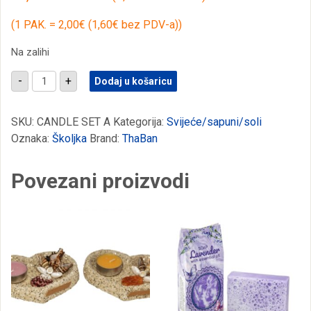
(1 PAK. = 2,00€ (1,60€ bez PDV-a))
Na zalihi
Mirisne
-
+
Dodaj u košaricu
svijeće
Murex
školjkice
u
SKU:
CANDLE SET A
Kategorija:
Svijeće/sapuni/soli
drvenom
Oznaka:
Školjka
Brand:
ThaBan
kajaku
(SET
5
Povezani proizvodi
pak.)
količina