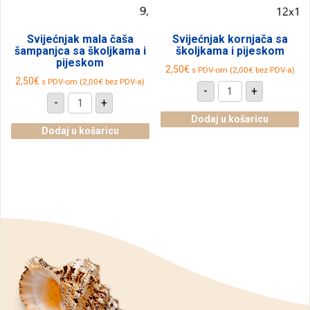
Svijećnjak mala čaša
Svijećnjak kornjača sa
šampanjca sa školjkama i
školjkama i pijeskom
pijeskom
2,50
€
s PDV-om (
2,00
€
bez PDV-a)
2,50
€
s PDV-om (
2,00
€
bez PDV-a)
Svijećnjak
-
+
kornjača
Svijećnjak
-
+
sa
mala
školjkama
čaša
Dodaj u košaricu
i
šampanjca
Dodaj u košaricu
pijeskom
sa
količina
školjkama
i
pijeskom
količina