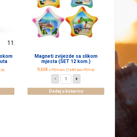
rskom
Magneti zvijezde sa slikom
uta
mjesta (SET 12 kom.)
9,60
€
-a)
s PDV-om (
7,68
€
bez PDV-a)
Magneti
-
+
zvijezde
sa
slikom
Dodaj u košaricu
mjesta
(SET
12
kom.)
količina