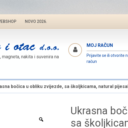
EBSHOP
NOVO 2026.
MOJ RAČUN
Prijavite se ili otvorite 
, magneta, nakita i suvenira na
račun
asna bočica u obliku zvijezde, sa školjkicama, natural pijesa
Ukrasna boči
Zoom
sa školjkica