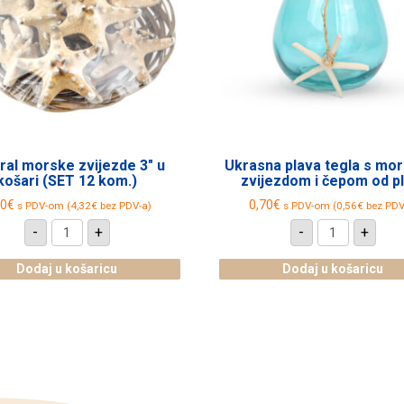
ral morske zvijezde 3″ u
Ukrasna plava tegla s mo
košari (SET 12 kom.)
zvijezdom i čepom od pl
40
€
0,70
€
s PDV-om (
4,32
€
bez PDV-a)
s PDV-om (
0,56
€
bez PDV
Natural
Ukrasna
-
+
-
+
morske
plava
zvijezde
tegla
3"
s
Dodaj u košaricu
Dodaj u košaricu
u
morskom
košari
zvijezdom
(SET
i
12
čepom
kom.)
od
količina
pluta
količina