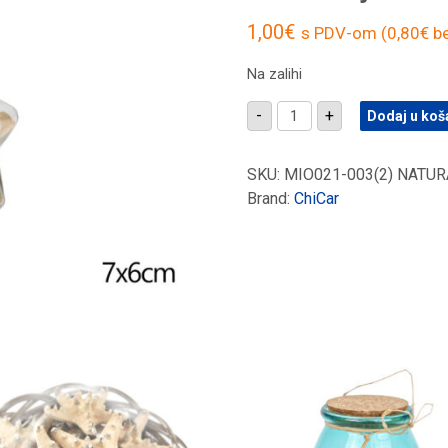
1,00
€
s PDV-om (
0,80
€
be
Na zalihi
Ukrasna
-
+
Dodaj u koš
bočica
u
obliku
zvijezde,
SKU:
MIO021-003(2) NATUR
sa
Brand:
ChiCar
školjkicama,
natural
pijesak
količina