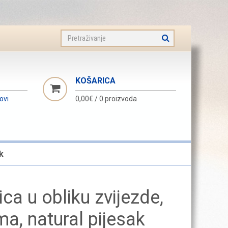
KOŠARICA
novi
0,00€
/
0 proizvoda
k
ca u obliku zvijezde,
ma, natural pijesak