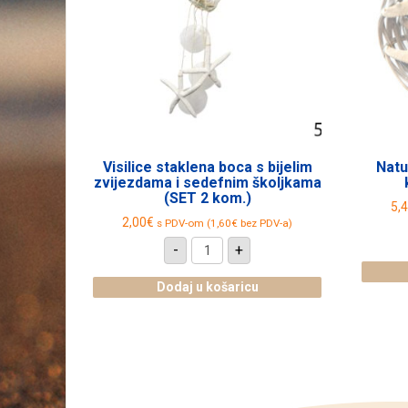
Visilice staklena boca s bijelim
Natu
zvijezdama i sedefnim školjkama
(SET 2 kom.)
5,
2,00
€
s PDV-om (
1,60
€
bez PDV-a)
Visilice
-
+
staklena
boca
s
Dodaj u košaricu
bijelim
zvijezdama
i
sedefnim
školjkama
(SET
2
kom.)