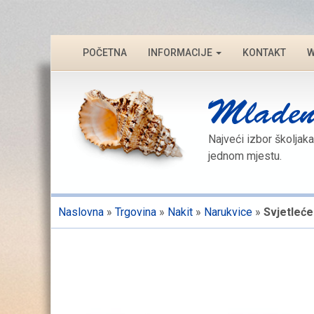
POČETNA
INFORMACIJE
KONTAKT
W
Najveći izbor školjaka
jednom mjestu.
Naslovna
»
Trgovina
»
Nakit
»
Narukvice
»
Svjetleć