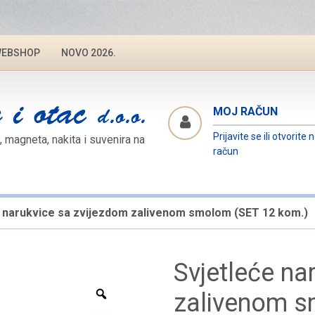
EBSHOP
NOVO 2026.
MOJ RAČUN
Prijavite se ili otvorite 
, magneta, nakita i suvenira na
račun
e narukvice sa zvijezdom zalivenom smolom (SET 12 kom.)
Svjetleće na
Zoom
zalivenom s