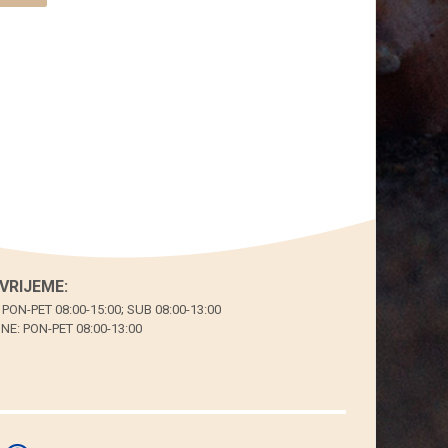
motivima
(SET
6
kom.)
količina
VRIJEME:
 PON-PET 08:00-15:00; SUB 08:00-13:00
E: PON-PET 08:00-13:00