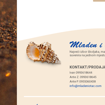
12
kom.)
količina
Najveći izbor školjaka, ma
suvenira na jednom mjestu
KONTAKT/PRODAJA
Ivan 0993618644
Ante Z. 0993618645
Ante P. 0955060438
info@mladeniotac.com