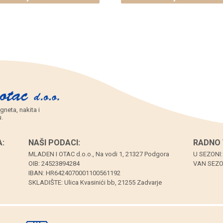
plavim
narukvice
kuglicama,
sa
bijeli
cirkonima
konop
(SET
(SET
6
10
kom.)
kom.)
količina
količina
gneta, nakita i
.
:
NAŠI PODACI:
RADNO 
MLADEN I OTAC d.o.o., Na vodi 1, 21327 Podgora
U SEZONI:
OIB: 24523894284
VAN SEZON
IBAN: HR6424070001100561192
SKLADIŠTE: Ulica Kvasinići bb, 21255 Zadvarje