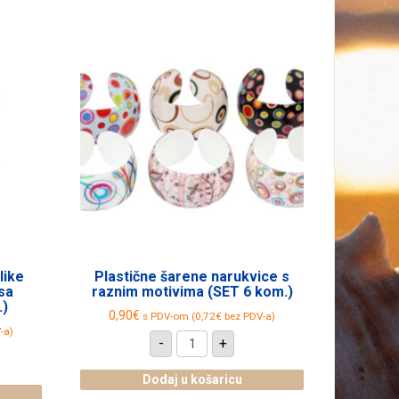
like
Plastične šarene narukvice s
sa
raznim motivima (SET 6 kom.)
.)
0,90
€
s PDV-om (
0,72
€
bez PDV-a)
-a)
Plastične
-
+
šarene
ne
narukvice
s
Dodaj u košaricu
raznim
e