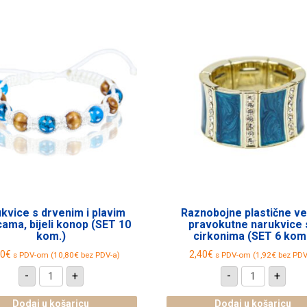
kvice s drvenim i plavim
Raznobojne plastične ve
cama, bijeli konop (SET 10
pravokutne narukvice 
kom.)
cirkonima (SET 6 kom
50
€
2,40
€
s PDV-om (
10,80
€
bez PDV-a)
s PDV-om (
1,92
€
bez PDV
Narukvice
Raznoboj
-
+
-
+
s
plastične
drvenim
velike
i
pravokutn
Dodaj u košaricu
Dodaj u košaricu