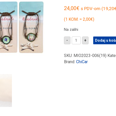
24,00
€
s PDV-om (
19,20
(1 KOM. = 2,00€)
Na zalihi
Svjetleće
-
+
Dodaj u koš
narukvice
sa
zvijezdom
zalivenom
SKU:
MIO2023-006(19)
Kate
smolom
Brand:
ChiCar
(SET
12
kom.)
količina