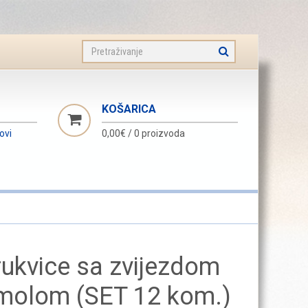
KOŠARICA
novi
0,00€
/
0 proizvoda
rukvice sa zvijezdom
molom (SET 12 kom.)