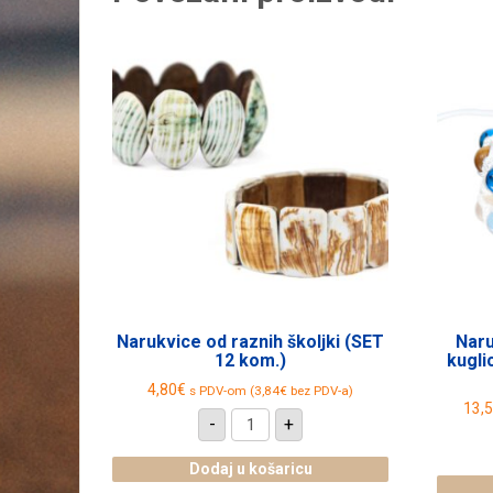
Narukvice od raznih školjki (SET
Naru
12 kom.)
kugli
4,80
€
s PDV-om (
3,84
€
bez PDV-a)
13,
Narukvice
-
+
od
raznih
školjki
Dodaj u košaricu
(SET