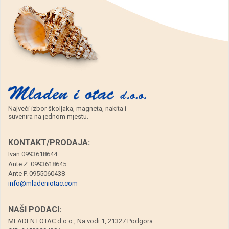
Najveći izbor školjaka, magneta, nakita i
suvenira na jednom mjestu.
KONTAKT/PRODAJA:
Ivan 0993618644
Ante Z. 0993618645
Ante P. 0955060438
info@mladeniotac.com
NAŠI PODACI:
MLADEN I OTAC d.o.o., Na vodi 1, 21327 Podgora