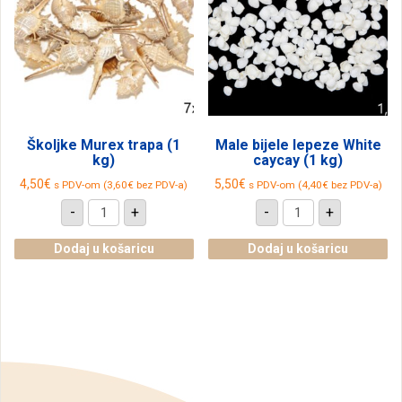
Školjke Murex trapa (1
Male bijele lepeze White
kg)
caycay (1 kg)
4,50
€
5,50
€
s PDV-om (
3,60
€
bez PDV-a)
s PDV-om (
4,40
€
bez PDV-a)
Školjke
Male
-
+
-
+
Murex
bijele
trapa
lepeze
(1
White
Dodaj u košaricu
Dodaj u košaricu
kg)
caycay
količina
(1
kg)
količina