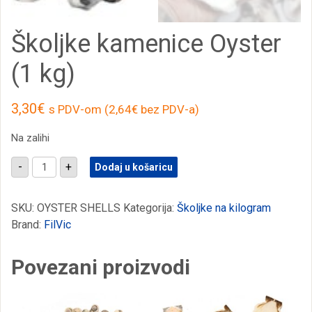
Školjke kamenice Oyster
(1 kg)
3,30
€
s PDV-om (
2,64
€
bez PDV-a)
Na zalihi
Školjke
-
+
Dodaj u košaricu
kamenice
Oyster
(1
kg)
SKU:
OYSTER SHELLS
Kategorija:
Školjke na kilogram
količina
Brand:
FilVic
Povezani proizvodi