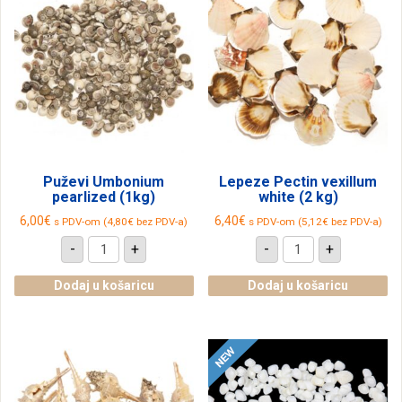
Puževi Umbonium
Lepeze Pectin vexillum
pearlized (1kg)
white (2 kg)
6,00
€
6,40
€
s PDV-om (
4,80
€
bez PDV-a)
s PDV-om (
5,12
€
bez PDV-a)
Puževi
Lepeze
-
+
-
+
Umbonium
Pectin
pearlized
vexillum
(1kg)
white
Dodaj u košaricu
Dodaj u košaricu
količina
(2
kg)
količina