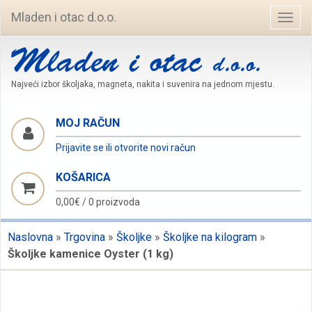
Mladen i otac d.o.o.
Navig
Najveći izbor školjaka, magneta, nakita i suvenira na jednom mjestu.
MOJ RAČUN
Prijavite se ili otvorite novi račun
KOŠARICA
0,00€
/
0 proizvoda
Naslovna
»
Trgovina
»
Školjke
»
Školjke na kilogram
»
Školjke kamenice Oyster (1 kg)