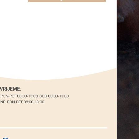
plavim
kuglicama,
bijeli
konop
(SET
10
kom.)
količina
VRIJEME:
 PON-PET 08:00-15:00; SUB 08:00-13:00
E: PON-PET 08:00-13:00