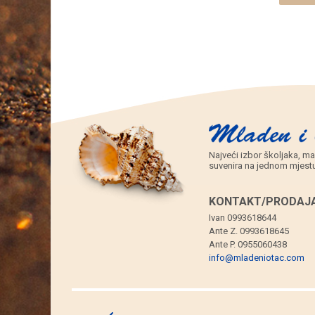
6
kom.)
količina
Najveći izbor školjaka, ma
suvenira na jednom mjestu
KONTAKT/PRODAJA
Ivan 0993618644
Ante Z. 0993618645
Ante P. 0955060438
info@mladeniotac.com