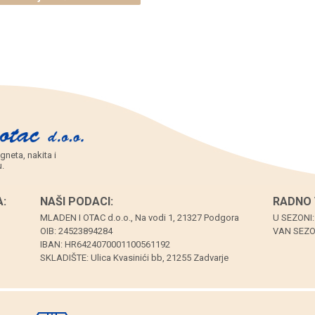
i
ljubičastim
crna
kuglicama,
(SET
bijeli
12
konop
kom.)
(SET
količina
10
kom.)
količina
gneta, nakita i
.
:
NAŠI PODACI:
RADNO 
MLADEN I OTAC d.o.o., Na vodi 1, 21327 Podgora
U SEZONI:
OIB: 24523894284
VAN SEZON
IBAN: HR6424070001100561192
SKLADIŠTE: Ulica Kvasinići bb, 21255 Zadvarje