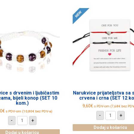
ice s drvenim i ljubičastim
Narukvice prijateljstva sa
cama, bijeli konop (SET 10
crvena i crna (SET 12 k
kom.)
9,60
€
s PDV-om (
7,68
€
bez PDV
50
€
s PDV-om (
10,80
€
bez PDV-a)
Narukvice
-
+
prijateljst
Narukvice
-
+
sa
s
srcem,
drvenim
Dodaj u košaricu
crvena
i
Dodaj u košaricu