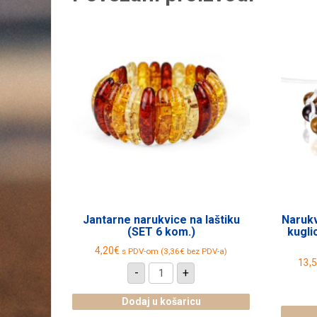
Jantarne narukvice na laštiku
Narukv
(SET 6 kom.)
kugli
4,20
€
s PDV-om (
3,36
€
bez PDV-a)
13,
Jantarne
-
+
narukvice
na
laštiku
Dodaj u košaricu
(SET