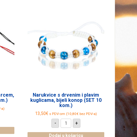
 srcem,
Narukvice s drvenim i plavim
om.)
kuglicama, bijeli konop (SET 10
kom.)
-a)
13,50
€
s PDV-om (
10,80
€
bez PDV-a)
va
Narukvice
-
+
s
drvenim
i
Dodaj u košaricu