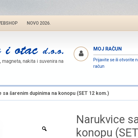
EBSHOP
NOVO 2026.
MOJ RAČUN
Prijavite se ili otvorite 
, magneta, nakita i suvenira na
račun
e sa šarenim dupinima na konopu (SET 12 kom.)
Narukvice s
Zoom
konopu (SET