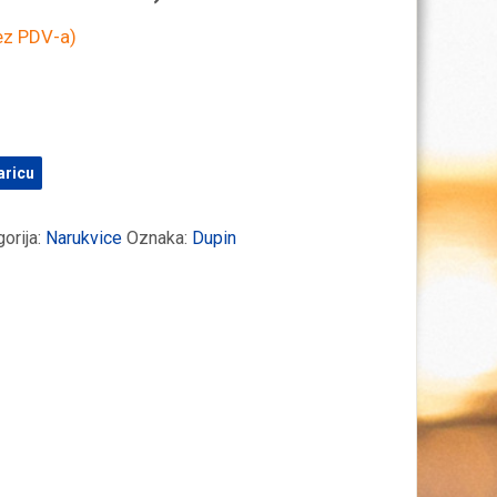
z PDV-a)
aricu
orija:
Narukvice
Oznaka:
Dupin