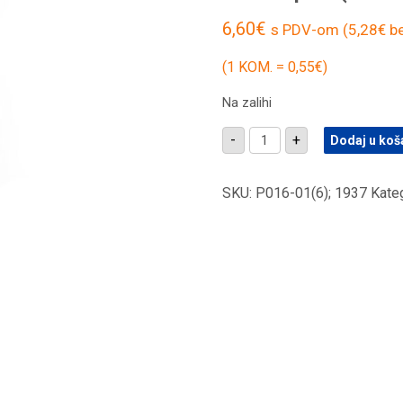
6,60
€
s PDV-om (
5,28
€
be
(1 KOM. = 0,55€)
Na zalihi
Narukvice
-
+
Dodaj u koš
sa
šarenim
dupinima
na
SKU:
P016-01(6); 1937
Kateg
konopu
(SET
12
kom.)
količina