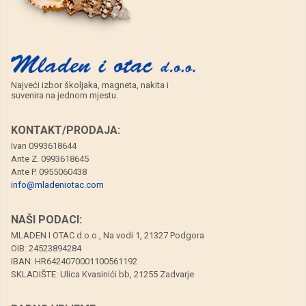
Najveći izbor školjaka, magneta, nakita i
suvenira na jednom mjestu.
KONTAKT/PRODAJA:
Ivan 0993618644
Ante Z. 0993618645
Ante P. 0955060438
info@mladeniotac.com
NAŠI PODACI:
MLADEN I OTAC d.o.o., Na vodi 1, 21327 Podgora
OIB: 24523894284
IBAN: HR6424070001100561192
SKLADIŠTE: Ulica Kvasinići bb, 21255 Zadvarje