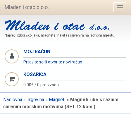
Mladen i otac d.o.o.
Navig
Najveći izbor školjaka, magneta, nakita i suvenira na jednom mjestu.
MOJ RAČUN
Prijavite se ili otvorite novi račun
KOŠARICA
0,00€
/
0 proizvoda
Naslovna
»
Trgovina
»
Magneti
»
Magneti ribe s raznim
šarenim morskim motivima (SET 12 kom.)