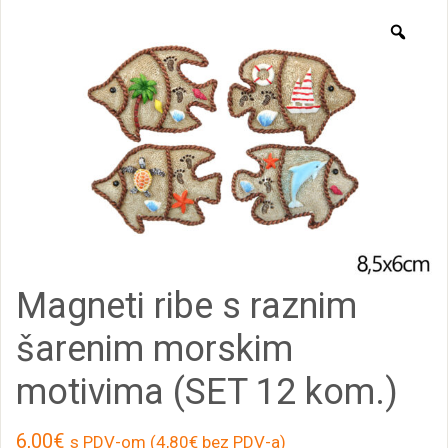
Zoo
Magneti ribe s raznim
šarenim morskim
motivima (SET 12 kom.)
6,00
€
s PDV-om (
4,80
€
bez PDV-a)