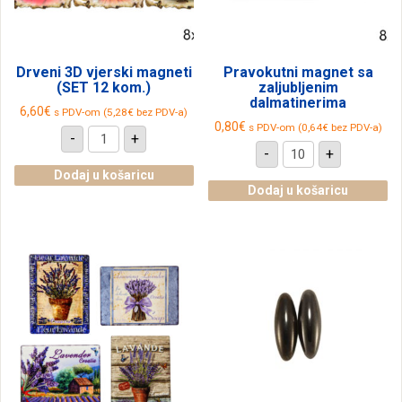
Drveni 3D vjerski magneti
Pravokutni magnet sa
(SET 12 kom.)
zaljubljenim
dalmatinerima
6,60
€
s PDV-om (
5,28
€
bez PDV-a)
0,80
€
s PDV-om (
0,64
€
bez PDV-a)
Drveni
-
+
3D
Pravokutni
-
+
vjerski
magnet
magneti
sa
Dodaj u košaricu
(SET
zaljubljenim
Dodaj u košaricu
12
dalmatinerima
kom.)
količina
količina