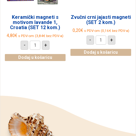
Keramički magneti s
Zvučni crni jajasti magneti
motivom lavande 1,
(SET 2 kom.)
Croatia (SET 12 kom.)
0,20
€
s PDV-om (
0,16
€
bez PDV-a)
4,80
€
s PDV-om (
3,84
€
bez PDV-a)
Zvučni
-
+
crni
Keramički
-
+
jajasti
magneti
magneti
s
Dodaj u košaricu
(SET
motivom
Dodaj u košaricu
2
lavande
kom.)
1,
količina
Croatia
(SET
12
kom.)
količina