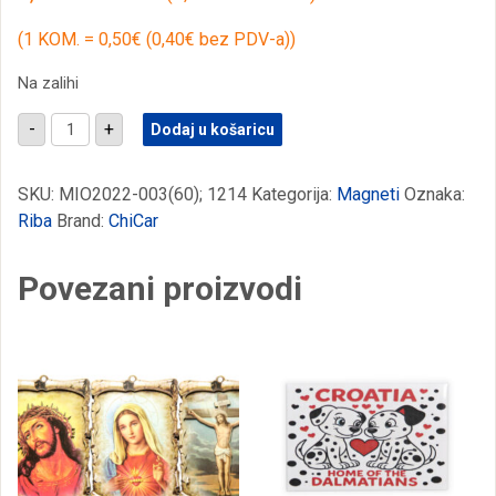
(1 KOM. = 0,50€ (0,40€ bez PDV-a))
Na zalihi
Magneti
-
+
Dodaj u košaricu
ribe
s
raznim
šarenim
SKU:
MIO2022-003(60); 1214
Kategorija:
Magneti
Oznaka:
morskim
Riba
Brand:
ChiCar
motivima
(SET
12
Povezani proizvodi
kom.)
količina