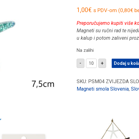
1,00
€
s PDV-om (
0,80
€
be
Preporučujemo kupiti više k
Magneti su ručni rad te nijeda
u kalup i potom zaliveni pr
Na zalihi
Magnet
-
+
Dodaj u koš
zvijezda
sa
školjkicama
i
SKU:
PSM04 ZVIJEZDA SLO
morskim
Magneti smola Slovenia
,
Slo
motivima,
Slovenia
količina