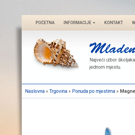
POČETNA
INFORMACIJE
KONTAKT
W
Najveći izbor školjaka
jednom mjestu.
Naslovna
»
Trgovina
»
Ponuda po mjestima
»
Magnet