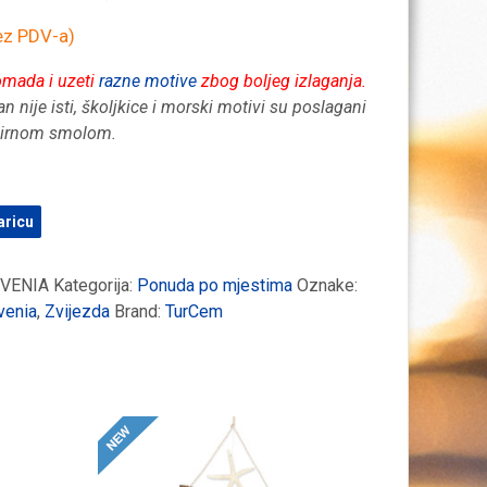
z PDV-a)
omada i uzeti
razne motive
zbog boljeg izlaganja.
n nije isti, školjkice i morski motivi su poslagani
ozirnom smolom.
aricu
VENIA
Kategorija:
Ponuda po mjestima
Oznake:
venia
,
Zvijezda
Brand:
TurCem