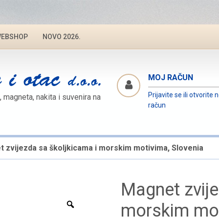
EBSHOP
NOVO 2026.
MOJ RAČUN
Prijavite se ili otvorite 
, magneta, nakita i suvenira na
račun
 zvijezda sa školjkicama i morskim motivima, Slovenia
Magnet zvije
Zoom
morskim mot