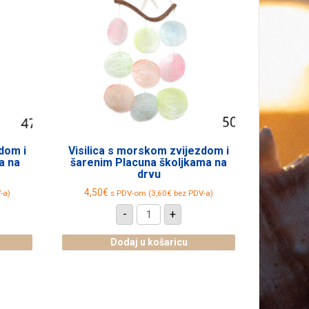
dom i
Visilica s morskom zvijezdom i
a na
šarenim Placuna školjkama na
drvu
4,50
€
-a)
s PDV-om (
3,60
€
bez PDV-a)
Visilica
-
+
s
morskom
zvijezdom
Dodaj u košaricu
i
šarenim
Placuna
školjkama
na
drvu