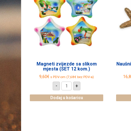
Magneti zvijezde sa slikom
Naušni
mjesta (SET 12 kom.)
9,60
€
16,
s PDV-om (
7,68
€
bez PDV-a)
Magneti
-
+
zvijezde
sa
slikom
Dodaj u košaricu
mjesta
(SET
12
kom.)
količina