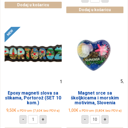
jastučić
rak
i
sa
Dodaj u košaricu
ulje
školjkicama
Dodaj u košaricu
od
i
lavande,
morskim
Slovenija
motivima,
količina
Slovenia
količina
Epoxy magneti slova sa
Magnet srce sa
slikama, Portorož (SET 10
školjkicama i morskim
kom.)
motivima, Slovenia
9,50
€
1,00
€
s PDV-om (
7,60
€
bez PDV-a)
s PDV-om (
0,80
€
bez PDV-a)
Epoxy
Magnet
-
+
-
+
magneti
srce
slova
sa