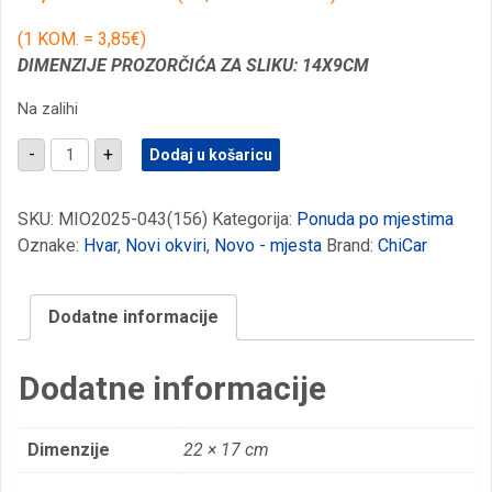
(1 KOM. = 3,85€)
DIMENZIJE PROZORČIĆA ZA SLIKU: 14X9CM
Na zalihi
Drveni
-
+
Dodaj u košaricu
plavo-
rozi
okviri
sa
SKU:
MIO2025-043(156)
Kategorija:
Ponuda po mjestima
školjkama
Oznake:
Hvar
,
Novi okviri
,
Novo - mjesta
Brand:
ChiCar
i
posipom,
Hvar
(SET
Dodatne informacije
4
kom.)
količina
Dodatne informacije
Dimenzije
22 × 17 cm