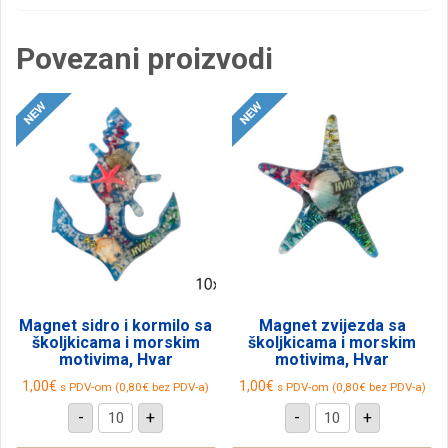
Povezani proizvodi
Magnet sidro i kormilo sa
Magnet zvijezda sa
školjkicama i morskim
školjkicama i morskim
motivima, Hvar
motivima, Hvar
1,00
€
1,00
€
s PDV-om (
0,80
€
bez PDV-a)
s PDV-om (
0,80
€
bez PDV-a)
Magnet
Magnet
-
+
-
+
sidro
zvijezda
i
sa