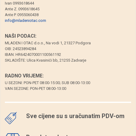
Ivan 0993618644
Ante Z. 0993618645
Ante P. 0955060438
info@mladeniotac.com
NAŠI PODACI:
MLADEN I OTAC d.o.o., Na vodi 1, 21327 Podgora
OIB: 24523894284
IBAN: HR6424070001100561192
SKLADIŠTE: Ulica Kvasinići bb, 21255 Zadvarje
RADNO VRIJEME:
U SEZONI: PON-PET 08:00-15:00; SUB 08:00-13:00
VAN SEZONE: PON-PET 08:00-13:00
Sve cijene su s uračunatim PDV-om