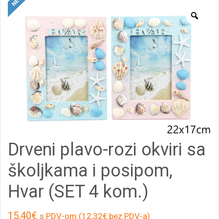
Zoo
Drveni plavo-rozi okviri sa
školjkama i posipom,
Hvar (SET 4 kom.)
15,40
€
s PDV-om (
12,32
€
bez PDV-a)