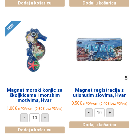
kormilo
školjkicama
Dodaj u košaricu
Dodaj u košaricu
sa
i
školjkicama
morskim
i
motivima,
morskim
Hvar
motivima,
količina
Hvar
količina
Magnet morski konjic sa
Magnet registracija s
školjkicama i morskim
utisnutim slovima, Hvar
motivima, Hvar
0,50
€
s PDV-om (
0,40
€
bez PDV-a)
1,00
€
s PDV-om (
0,80
€
bez PDV-a)
Magnet
-
+
registracija
Magnet
-
+
s
morski
utisnutim
konjic
Dodaj u košaricu
slovima,
sa
Dodaj u košaricu