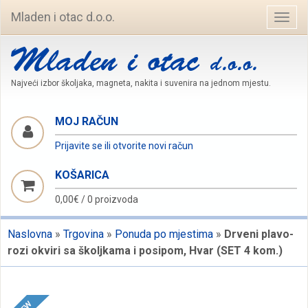
Mladen i otac d.o.o.
Navig
Najveći izbor školjaka, magneta, nakita i suvenira na jednom mjestu.
MOJ RAČUN
Prijavite se ili otvorite novi račun
KOŠARICA
0,00€
/
0 proizvoda
Naslovna
»
Trgovina
»
Ponuda po mjestima
»
Drveni plavo-
rozi okviri sa školjkama i posipom, Hvar (SET 4 kom.)