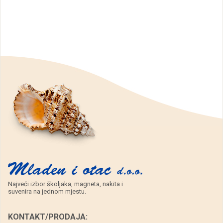
Hvar
školjkicama
količina
i
morskim
motivima,
Hvar
količina
Najveći izbor školjaka, magneta, nakita i
suvenira na jednom mjestu.
KONTAKT/PRODAJA: